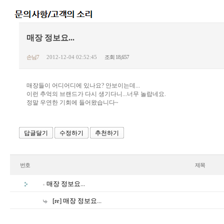
매장 정보요...
손님7
2012-12-04 02:52:45
조회 18,657
매장들이 어디어디에 있나요? 안보이는데...
이런 추억의 브랜드가 다시 생기다니...너무 놀랍네요.
정말 우연한 기회에 들어왔습니다~
답글달기
수정하기
추천하기
번호
제목
매장 정보요...
[re] 매장 정보요...