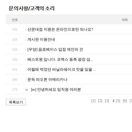
번호
제목
선문대점 지원은 온라인으로만 되나요?
185
게시판 이용안내
184
[우양] 음료베이스 입점 제안의 건
183
베스트원 입니다. 코엑스 동측 광장 섬...
182
어릴때 먹었던 바닐라쉐이크 맛을 잊을 ...
181
문득 떠오른 아메리카나
180
[re] 안녕하세요 임직원 여러분
179
[1]
[2]
[3]
4
[5]
[6]
[
목록보기