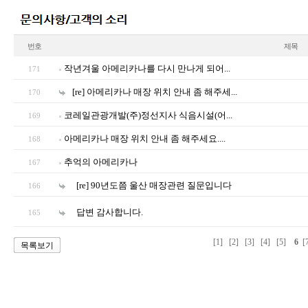
번호
제목
작년겨울 아메리카나를 다시 만나게 되어...
171
[re] 아메리카나 매장 위치 안내 좀 해주세...
170
코레일관광개발(주)정선지사 식음시설(어...
169
아메리카나 매장 위치 안내 좀 해주세요....
168
추억의 아메리카나
167
[re] 90년도쯤 울산 매장관련 질문입니다
166
답변 감사합니다.
165
[1]
[2]
[3]
[4]
[5]
6
[
목록보기