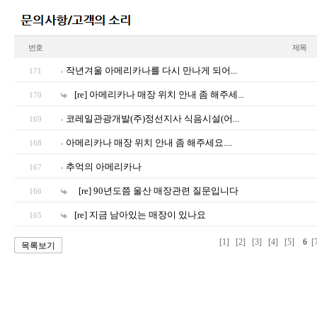
번호
제목
작년겨울 아메리카나를 다시 만나게 되어...
171
[re] 아메리카나 매장 위치 안내 좀 해주세...
170
코레일관광개발(주)정선지사 식음시설(어...
169
아메리카나 매장 위치 안내 좀 해주세요....
168
추억의 아메리카나
167
[re] 90년도쯤 울산 매장관련 질문입니다
166
[re] 지금 남아있는 매장이 있나요
165
[1]
[2]
[3]
[4]
[5]
6
[
목록보기